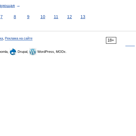
дующая
→
7
8
9
10
11
12
13
ка
,
Реклама на сайте
18+
omla,
Drupal,
WordPress, MODx.