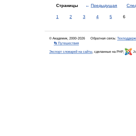
Страницы
←
Предыдущая
Сле
1
2
3
4
5
6
© Академик, 2000-2026
Обратная связь:
Техподдерж
👣 Путешествия
Экспорт словарей на сайты
, сделанные на PHP,
Jo