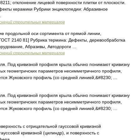
211; отклонение лицевой поверхности плитки от плоскости.
ефекты керамики Рубрики энциклопедии: Абразивное
…
яснений строительных материалов
е продольной оси сортимента от прямой линии,
ГОСТ 2140 81] Рубрика термина: Дефекты, деревообработка
орудование, Абразивы, Автодороги …
яснений строительных материалов
я. Под кривизной профиля крыла обычно понимают кривизну
овных геометричских параметров несимметричного профиля,
ется Жуковского профиль (со средней линией,&#8230; …
я. Под кривизной профиля крыла обычно понимают кривизну
овных геометричских параметров несимметричного профиля,
ется Жуковского профиль (со средней линией,&#8230; …
верхность с отрицательной гауссовой кривизной
гауссовой кривизной (цилиндр), и поверхность с
сфера …