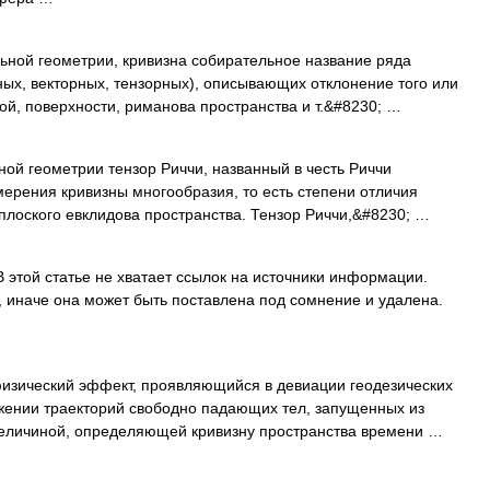
ой геометрии, кривизна собирательное название ряда
ных, векторных, тензорных), описывающих отклонение того или
ой, поверхности, риманова пространства и т.&#8230; …
й геометрии тензор Риччи, названный в честь Риччи
мерения кривизны многообразия, то есть степени отличия
плоского евклидова пространства. Тензор Риччи,&#8230; …
 этой статье не хватает ссылок на источники информации.
иначе она может быть поставлена под сомнение и удалена.
зический эффект, проявляющийся в девиации геодезических
ижении траекторий свободно падающих тел, запущенных из
 Величиной, определяющей кривизну пространства времени …