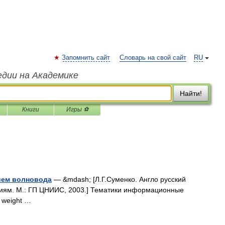
Запомнить сайт
Словарь на свой сайт
RU
едии на Академике
Найти!
Книги
Игры ⚽
ием волновода
— &mdash; [Л.Г.Суменко. Англо русский
иям. М.: ГП ЦНИИС, 2003.] Тематики информационные
 weight …