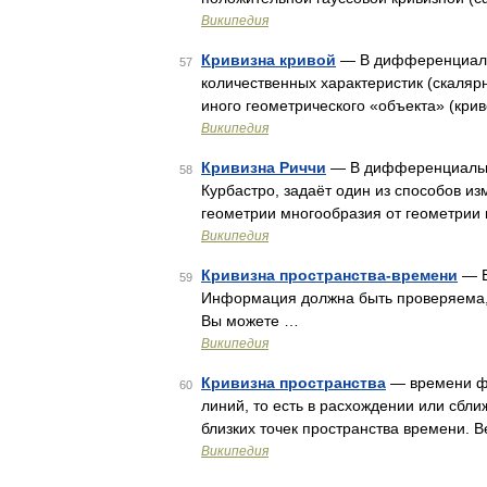
Википедия
Кривизна кривой
— В дифференциальн
57
количественных характеристик (скаляр
иного геометрического «объекта» (крив
Википедия
Кривизна Риччи
— В дифференциально
58
Курбастро, задаёт один из способов из
геометрии многообразия от геометрии 
Википедия
Кривизна пространства-времени
— В
59
Информация должна быть проверяема, 
Вы можете …
Википедия
Кривизна пространства
— времени фи
60
линий, то есть в расхождении или сбл
близких точек пространства времени.
Википедия