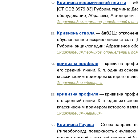
Кривизна керамической плитки
— &#8
52
[СТ СЭВ 3979 83] Рубрика термина: Д
оборудование, Абразивы, Автодороги 
Энциклопедия терминов, определений и по
Кривизна ствола
— &#8211; отклонени
53
обусловленное искривлением ствола. [
Рубрики энциклопедии: Абразивное об
Энциклопедия терминов, определений и по
кривизна профиля
— кривизна профил
54
его средний линии. К. п. один из осн
классическим примером которого явля
Энциклопедия «Авиация»
кривизна профиля
— кривизна профил
55
его средний линии. К. п. один из осн
классическим примером которого явля
Энциклопедия «Авиация»
Кривизна Гаусса
— Слева направо: по
56
(гиперболоид), поверхность с нулевою 
положительной гауссовой кривизной (