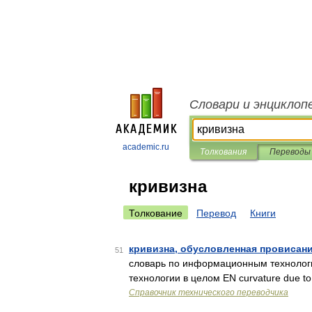
Словари и энциклоп
academic.ru
Толкования
Переводы
кривизна
Толкование
Перевод
Книги
кривизна, обусловленная провисан
51
словарь по информационным технолог
технологии в целом EN curvature due to
Справочник технического переводчика